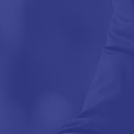
impozite şi taxe, întrucât au fost fãcute
optimizãri. Cash flow-ul s-a îmbunãtãţit
constant, la rândul sãu. Şi sã nu uitãm
nici faptul cã lucrãm foarte bine
împreunã, ca o echipã în care fiecare are
rolul sãu bine definit.”
“
Iuliana ROȘCA
CONTABIL SAS GRUP