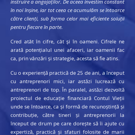
instruire a angajaților. De aceea investim constant
în noi înșine, iar tot ceea ce acumulăm se întoarce
către clienți, sub forma celor mai eficiente soluții
pentru fiecare în parte.
Cred atât în cifre, cât și în oameni. Cifrele ne
arată potențialul unei afaceri, iar oamenii fac
ca, prin vânzări și strategie, acesta să fie atins.
Cu o experiență practică de 25 de ani, a început
cu antreprenori mici, iar astăzi lucrează cu
antreprenori de top. În paralel, astăzi dezvoltă
proiectul de educație financiară Contul Vieții
unde se întoarce, ca și formă de recunoștință și
contribuție, către tineri și antreprenorii la
început de drum pe care dorește să îi ajute cu
expertiză, practică și sfaturi folosite de marii