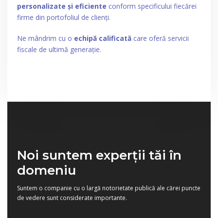
personalizate și eficiente
conform specificului fiecărei
firme din portofoliul de clienți.
Ne mândrim cu o
echipă calificată
care oferă servicii
fiscale de ultimă generație.
Noi suntem experții tăi în
domeniu
Suntem o companie cu o largă notorietate publică ale cărei puncte
de vedere sunt considerate importante.