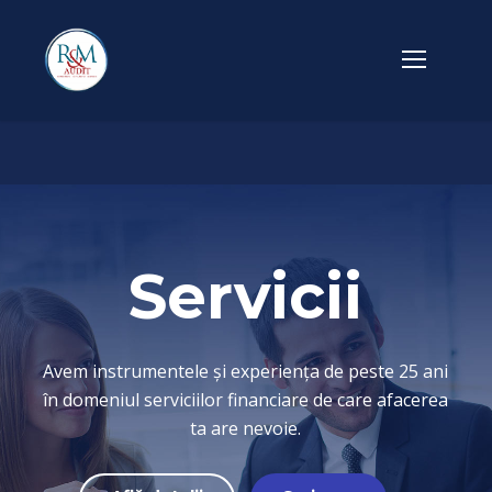
Servicii
Avem instrumentele și experiența de peste 25 ani
în domeniul serviciilor financiare de care afacerea
ta are nevoie.