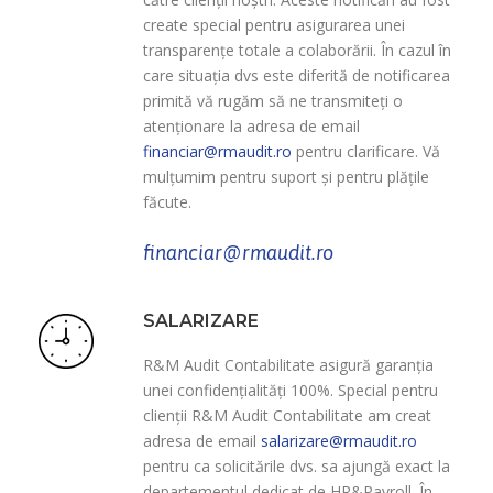
create special pentru asigurarea unei
transparențe totale a colaborării. În cazul în
care situația dvs este diferită de notificarea
primită vă rugăm să ne transmiteți o
atenționare la adresa de email
financiar@rmaudit.ro
pentru clarificare. Vă
mulțumim pentru suport și pentru plățile
făcute.
financiar@rmaudit.ro
SALARIZARE
R&M Audit Contabilitate asigură garanția
unei confidențialități 100%. Special pentru
clienții R&M Audit Contabilitate am creat
adresa de email
salarizare@rmaudit.ro
pentru ca solicitările dvs. sa ajungă exact la
departementul dedicat de HR&Payroll. În