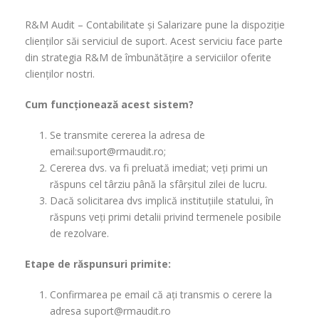
R&M Audit – Contabilitate și Salarizare pune la dispoziție
clienților săi serviciul de suport. Acest serviciu face parte
din strategia R&M de îmbunătățire a serviciilor oferite
clienților nostri.
Cum funcționează acest sistem?
Se transmite cererea la adresa de
email:suport@rmaudit.ro;
Cererea dvs. va fi preluată imediat; veți primi un
răspuns cel târziu până la sfârșitul zilei de lucru.
Dacă solicitarea dvs implică instituțiile statului, în
răspuns veți primi detalii privind termenele posibile
de rezolvare.
Etape de răspunsuri primite:
Confirmarea pe email că ați transmis o cerere la
adresa suport@rmaudit.ro