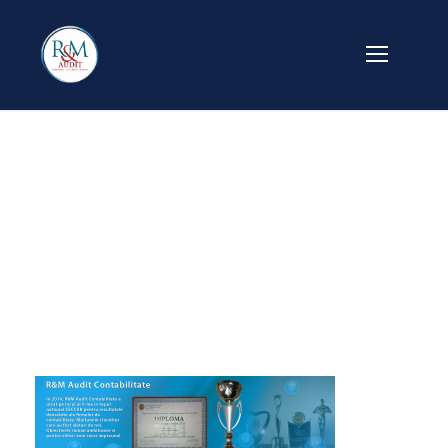
banner_site_diplo
ma2