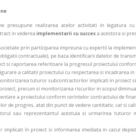
ene
e presupune realizarea acelor activitati in legatura c
ract in vederea
implementarii cu succes
a acestora si pr
ocietate prin participarea impreuna cu expertii la implementa
bligatii contractuale), pe baza identificarii datelor de transmit
 si raportarea referitoare la progresul proiectului conform 
gurare a calitatii proiectului cu respectarea si incadrarea in
nitorizarea tuturor subcontractorilor implicati in proiect si
roiect, precum si monitorizarea riscurilor in scopul diminuari
ntare a proiectului conform cerintelor contractului de fina
r de progres, atat din punct de vedere cantitativ, cat si calit
rul sau reprezentantul acestuia si urmarirea tuturor modi
mplicati în proiect si informarea imediata in cazul depistari