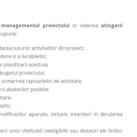
u
managementul proiectului
in vederea
atingerii
esupune:
rea tuturor activitatilor din proiect;
ere si a livrabilelor;
planificarii acestuia;
 bugetul proiectului;
 urmarirea rapoartelor de activitate;
i abaterilor posibile;
ntare;
ativ;
ficarilor aparute, inclusiv intarzieri in derularea
i unor cheltuieli neeligibile sau depasiri ale liniilor