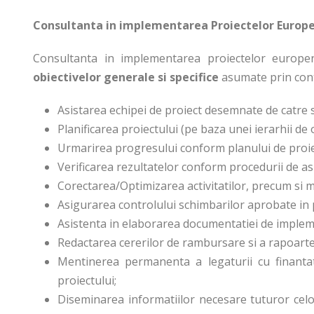
Consultanta in implementarea Proiectelor Europ
Consultanta in implementarea proiectelor europen
obiectivelor generale si specifice
asumate prin cont
Asistarea echipei de proiect desemnate de catre s
Planificarea proiectului (pe baza unei ierarhii de o
Urmarirea progresului conform planului de proiect
Verificarea rezultatelor conform procedurii de asi
Corectarea/Optimizarea activitatilor, precum si mo
Asigurarea controlului schimbarilor aprobate in p
Asistenta in elaborarea documentatiei de impleme
Redactarea cererilor de rambursare si a rapoartelo
Mentinerea permanenta a legaturii cu finantato
proiectului;
Diseminarea informatiilor necesare tuturor celor i