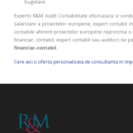
bugetare.
Expertii R&M Audit Contabilitate efectueaza si cond
salarizare a proiectelor europene, expert contabil i
contabile aferent proiectelor europene reprezinta o 
financiar, contabil, expert contabil sau auditor) ne
financiar-contabil
.
Cere aici o oferta personalizata de consultanta in i