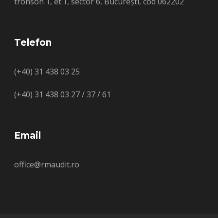
tronson 1, et.1, sector 6, București, cod 062202
Telefon
(+40) 31 438 03 25
(+40) 31 438 03 27 / 37 / 61
Email
office@rmaudit.ro