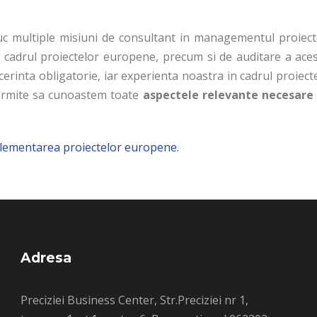
uc multiple misiuni de consultant in managementul proiectel
n cadrul proiectelor europene, precum si de auditare a ace
cerinta obligatorie, iar experienta noastra in cadrul proie
 permite sa cunoastem toate
aspectele relevante necesare
mplementarea proiectelor europene.
Adresa
Preciziei Business Center, Str.Preciziei nr 1,