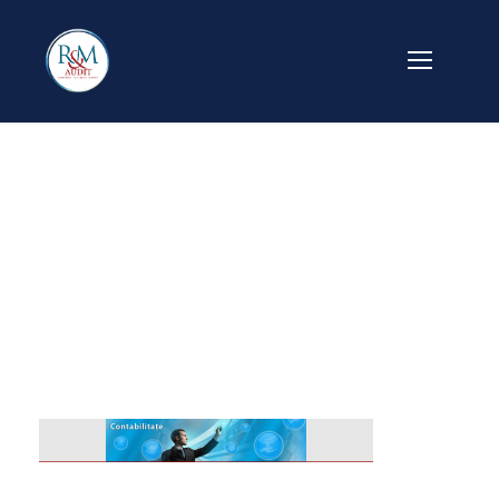
banner_site_conta
bilitate