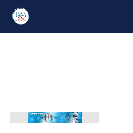
banner_site_servi
cii_buzz