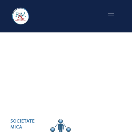
ico_societate_mic
a