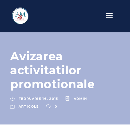
Avizarea
activitatilor
promotionale
FEBRUARIE 16, 2015
ADMIN
ARTICOLE
0