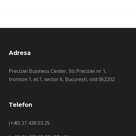
Adresa
Preciziei Business Center, Str.Preciziei nr 1,
tronson 1, et.1, sector 6, București, cod 062202
Telefon
(+40) 31 438 03 25