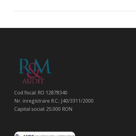
Cod fiscal: RO 12878340
Nr. inregistrare R.C.: J40/3311/2000
Capital social: 25.000 RON