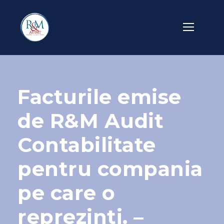
Facturile emise
de R&M Audit
Contabilitate
pentru compania
pe care o
reprezinti. –