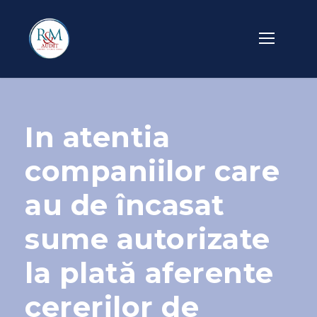
In atentia
companiilor care
au de încasat
sume autorizate
la plată aferente
cererilor de