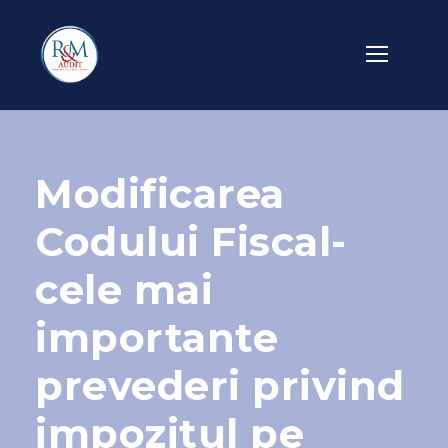
Modificarea
Codului Fiscal-
cele mai
importante
prevederi privind
impozitul pe