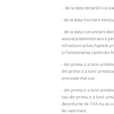
- de la data declarării ca ina
- de la data înscrierii menţi
- de la data comunicării deci
asociaţii/administratorii pe
infracţiuni şi/sau faptele pr
şi funcţionarea cazierului fi
- din prima zi a lunii următ
din prima zi a lunii următoa
precizate mai sus
- din prima zi a lunii următ
sau din prima zi a lunii urm
deconturile de TVA nu au cupr
de raportare.