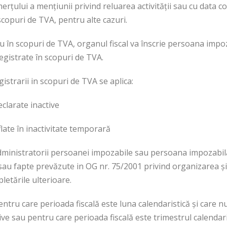
merţului a menţiunii privind reluarea activităţii sau cu data c
 scopuri de TVA, pentru alte cazuri.
u în scopuri de TVA, organul fiscal va înscrie persoana impoz
gistrate în scopuri de TVA.
gistrarii in scopuri de TVA se aplica:
clarate inactive
late în inactivitate temporară
/administratorii persoanei impozabile sau persoana impozabilă
şi/sau fapte prevăzute in OG nr. 75/2001 privind organizarea ş
pletările ulterioare.
ntru care perioada fiscală este luna calendaristică şi care 
ve sau pentru care perioada fiscală este trimestrul calendari