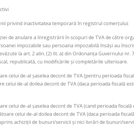
ctivi
unii privind inactivitatea temporară în registrul comerţului;
ziei de anulare a înregistrării în scopuri de TVA de către orga
rsoanei impozabile sau persoana impozabilă însăşi au înscrise
evăzute la art. 2 alin. (2) lit. a) din Ordonanţa Guvernului nr
scal, republicată, cu modificările şi completările ulterioare.
oare celui de-al şaselea decont de TVA (pentru perioada fisca
re celui de-al doilea decont de TVA (daca perioada fiscală este
oare celui de-al şaselea decont de TVA (cand perioada fiscală 
ătoare celui de-al doilea decont de TVA (daca perioada fiscală
ins achiziţii de bunuri/servicii şi nici livrări de bunuri/servi