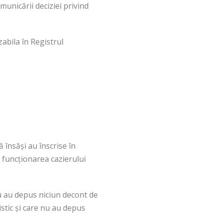
omunicării deciziei privind
abila în Registrul
 însăşi au înscrise în
i funcţionarea cazierului
nu au depus niciun decont de
stic şi care nu au depus