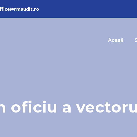
ffice@rmaudit.ro
Acasă
S
 oficiu a vectoru