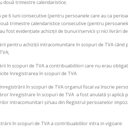
u două trimestre calendaristice;
ă pe 6 luni consecutive (pentru persoanele care au ca perioad
două trimestre calendaristice consecutive (pentru persoanele
u fost evidenţiate achiziţii de bunuri/servicii şi nici livrări d
ării pentru achiziţii intracomunitare în scopuri de TVA când
 TVA;
rii în scopuri de TVA a contribuabililori care nu erau obligati
icite înregistrarea în scopuri de TVA
nregistrării în scopuri de TVA organul fiscal va înscrie pers
ror înregistrare în scopuri de TVA a fost anulată şi aplică 
rilor intracomunitari şi/sau din Registrul persoanelor impoz
trării în scopuri de TVA a contribuabililor intra in vigoare: