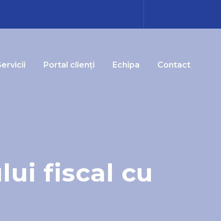
ervicii
Portal clienți
Echipa
Contact
lui fiscal cu