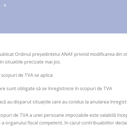
0
publicat Ordinul preşedintelui ANAF privind modificarea din ofi
in situatiile precizate mai jos.
n scopuri de TVA se aplica:
re sunt obligate să se înregistreze în scopuri de TVA
că au disparut situaţiile care au condus la anularea înregist
scopuri de TVA a unei persoane impozabile este valabilă încep
e a organului fiscal competent, în cazul contribuabililor decla