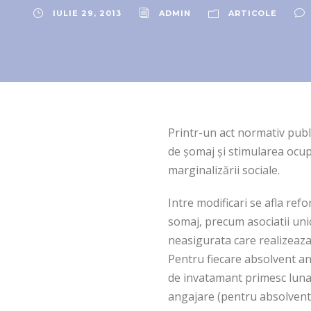
IULIE 29, 2013
ADMIN
ARTICOLE
Printr-un act normativ publi
de şomaj şi stimularea ocup
marginalizării sociale.
Intre modificari se afla ref
somaj, precum asociatii unic
neasigurata care realizeaza
Pentru fiecare absolvent an
de invatamant primesc lunar
angajare (pentru absolventii 