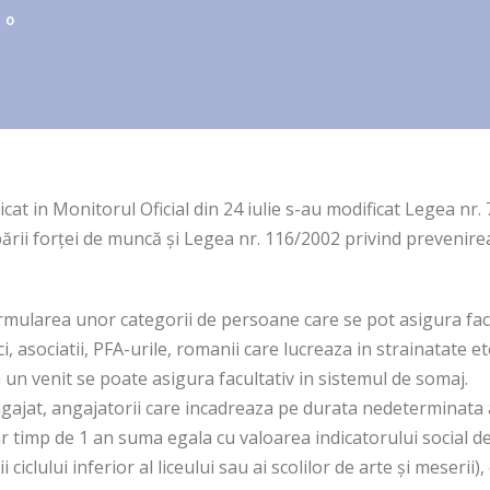
0
cat in Monitorul Oficial din 24 iulie s-au modificat Legea nr.
ării forței de muncă şi Legea nr. 116/2002 privind prevenir
ormularea unor categorii de persoane care se pot asigura facu
i, asociatii, PFA-urile, romanii care lucreaza in strainatate et
 un venit se poate asigura facultativ in sistemul de somaj.
gajat, angajatorii care incadreaza pe durata nedeterminata ab
 timp de 1 an suma egala cu valoarea indicatorului social de 
ciclului inferior al liceului sau ai scolilor de arte şi meserii)