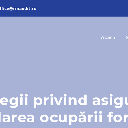
ffice@rmaudit.ro
Acasă
S
legii privind asig
larea ocupării f