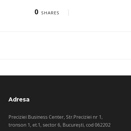
0
SHARES
Adresa
Preciziei Business Center, Str.Preciziei nr 1,
tronson 1, et.1, sector 6, București, cod 062202