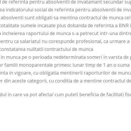
al de referinta pentru absolventii de invatamant secundar s
rea indicatorului social de referinta pentru absolventii de in
absolventi sunt obligati sa mentina contractul de munca cel 
in totalitate sumele incasate plus dobanda de referinta a BNR i
 incheierea raportului de munca s-a petrecut intr-una dintre
 pentru ca salariatul nu corespunde profesional, ca urmare a 
constatarea nulitatii contractului de munca.
 in munca pe o perioada nedeterminata someri in varsta de 
nor familii monoparentale primesc lunar timp de 1 an o suma
rinta in vigoare, cu obligatia mentinerii raporturilor de munc
er din aceste categorii, cu conditia de a mentine contractul 
ul in care va pot afecta/ cum puteti beneficia de facilitati fi