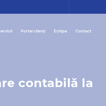
ervicii
Portal clienți
Echipa
Contact
re contabilă la