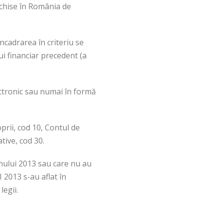
eschise în România de
ncadrarea în criteriu se
lui financiar precedent (a
ectronic sau numai în formă
oprii, cod 10, Contul de
ative, cod 30.
anului 2013 sau care nu au
I 2013 s-au aflat în
legii.