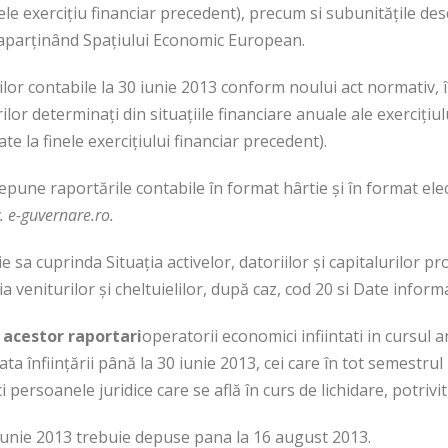
inele exerciţiu financiar precedent), precum si subunităţile d
e aparţinând Spaţiului Economic European.
lor contabile la 30 iunie 2013 conform noului act normativ, î
ilor determinaţi din situaţiile financiare anuale ale exerciţiu
ate la finele exerciţiului financiar precedent).
epune raportările contabile în format hârtie şi în format el
 e-guvernare.ro.
 sa cuprinda Situaţia activelor, datoriilor şi capitalurilor pr
ia veniturilor şi cheltuielilor, după caz, cod 20 si Date inform
 acestor raportari
operatorii economici infiintati in cursul 
ata înfiinţării până la 30 iunie 2013, cei care în tot semestrul 
 persoanele juridice care se află în curs de lichidare, potrivit 
 iunie 2013 trebuie depuse pana la 16 august 2013.