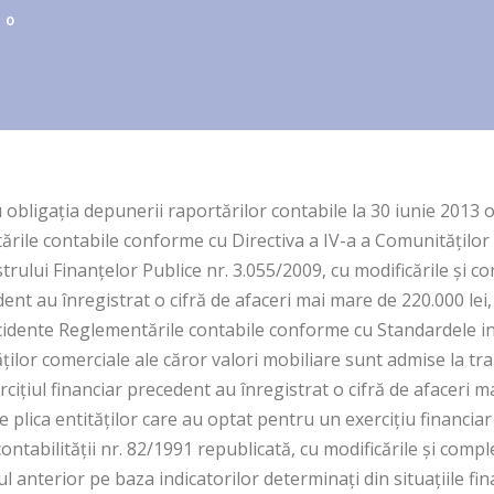
0
u obligaţia depunerii raportărilor contabile la 30 iunie 2013
ările contabile conforme cu Directiva a IV-a a Comunităţil
rului Finanţelor Publice nr. 3.055/2009, cu modificările şi co
edent au înregistrat o cifră de afaceri mai mare de 220.000 lei
ncidente Reglementările contabile conforme cu Standardele i
tăţilor comerciale ale căror valori mobiliare sunt admise la t
rciţiul financiar precedent au înregistrat o cifră de afaceri m
plica entităţilor care au optat pentru un exerciţiu financiar 
 contabilităţii nr. 82/1991 republicată, cu modificările şi compl
iul anterior pe baza indicatorilor determinaţi din situaţiile fi