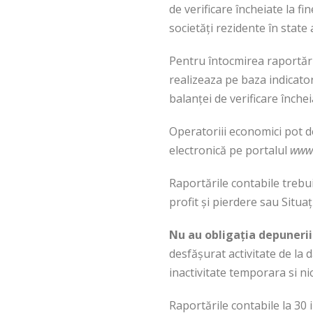
de verificare încheiate la f
societăţi rezidente în stat
Pentru întocmirea raportări
realizeaza pe baza indicator
balanţei de verificare închei
Operatoriii economici pot d
electronică pe portalul
www.
Raportările contabile trebuie
profit şi pierdere sau Situaţ
Nu au obligaţia depunerii
desfăşurat activitate de la d
inactivitate temporara si nici
Raportările contabile la 30