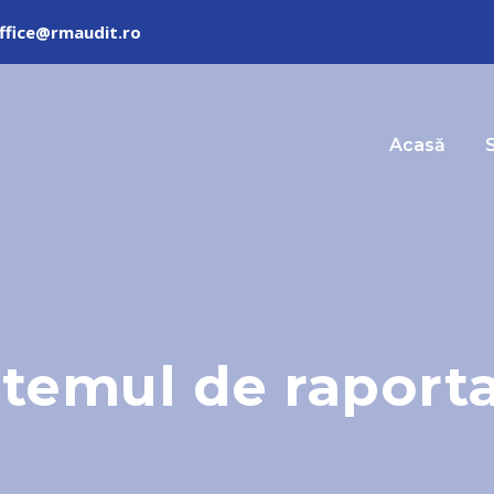
ffice@rmaudit.ro
Acasă
S
stemul de raporta