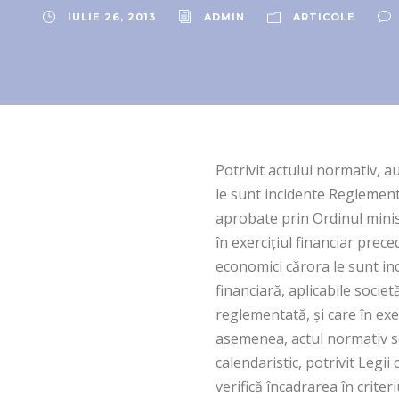
IULIE 26, 2013
ADMIN
ARTICOLE
Potrivit actului normativ, a
le sunt incidente Reglement
aprobate prin Ordinul minist
în exerciţiul financiar prec
economici cărora le sunt i
financiară, aplicabile socie
reglementată, şi care în exe
asemenea, actul normativ se 
calendaristic, potrivit Legii
verifică încadrarea în criter