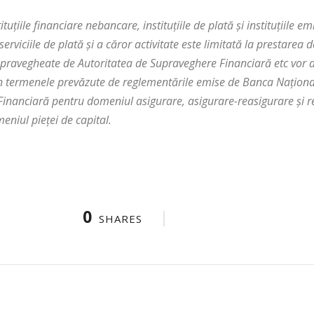
stituţiile financiare nebancare, instituţiile de plată şi instituţiile
rviciile de plată şi a căror activitate este limitată la prestarea de
upravegheate de Autoritatea de Supraveghere Financiară etc vor 
în termenele prevăzute de reglementările emise de Banca Naţiona
Financiară pentru domeniul asigurare, asigurare-reasigurare şi 
eniul pieţei de capital.
0
SHARES