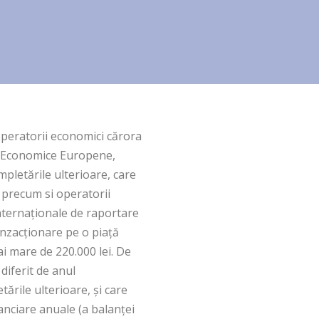
 operatorii economici cărora
or Economice Europene,
mpletările ulterioare, care
, precum si operatorii
nternaţionale de raportare
ranzacţionare pe o piaţă
ai mare de 220.000 lei. De
diferit de anul
etările ulterioare, şi care
nanciare anuale (a balanţei