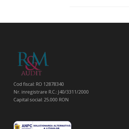
Cod fiscal: RO 12878340
Nr. inregistrare R.C.: J40/3311/2000
Capital social: 25.000 RON