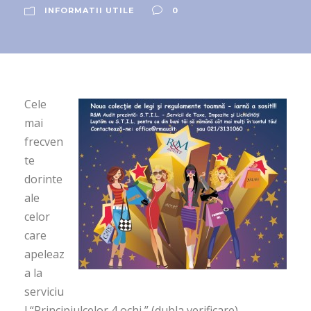
INFORMATII UTILE
0
Cele
mai
frecven
te
dorinte
ale
celor
care
apeleaz
a la
serviciu
l “Principiulcelor 4 ochi ” (dubla verificare)