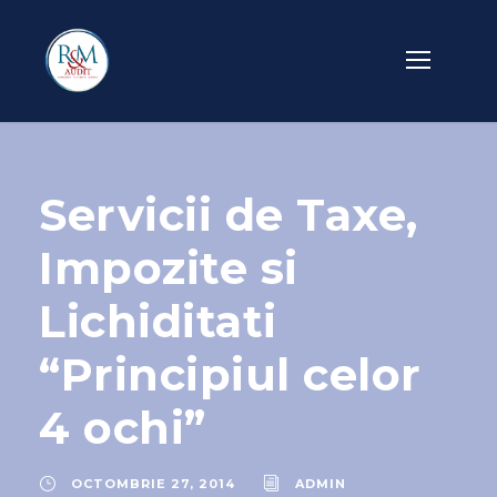
Servicii de Taxe,
Impozite si
Lichiditati
“Principiul celor
4 ochi”
OCTOMBRIE 27, 2014
ADMIN