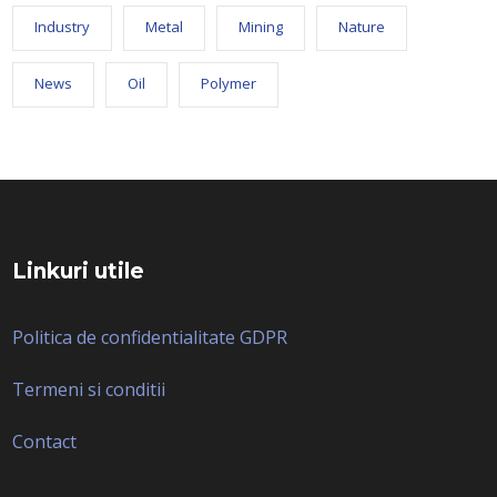
Industry
Metal
Mining
Nature
News
Oil
Polymer
Linkuri utile
Politica de confidentialitate GDPR
Termeni si conditii
Contact