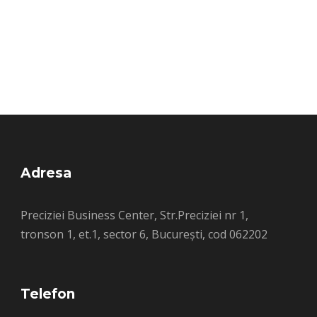
Adresa
Preciziei Business Center, Str.Preciziei nr 1,
tronson 1, et.1, sector 6, București, cod 062202
Telefon