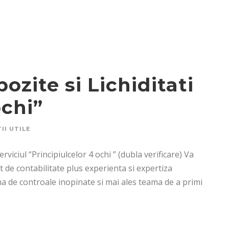
ozite si Lichiditati
ochi”
II UTILE
viciul “Principiulcelor 4 ochi ” (dubla verificare) Va
e contabilitate plus experienta si expertiza
ama de controale inopinate si mai ales teama de a primi