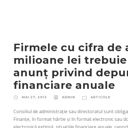
Firmele cu cifra de 
milioane lei trebui
anunţ privind depun
financiare anuale
MAI 27, 2013
ADMIN
ARTICOLE
Consiliul de administraţie sau directoratul sunt obliga
Finanţe, în format hârtie şi în format electronic sau 
electronică extinsă, situaţiile financiare anuale, rapor