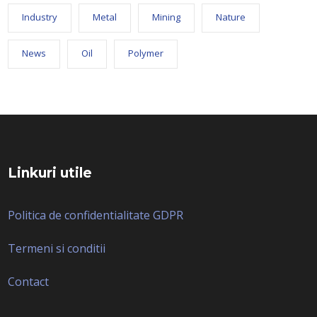
Industry
Metal
Mining
Nature
News
Oil
Polymer
Linkuri utile
Politica de confidentialitate GDPR
Termeni si conditii
Contact