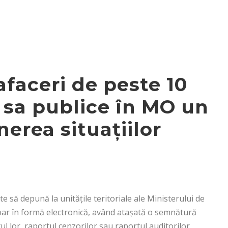
afaceri de peste 10
e sa publice în MO un
erea situaţiilor
te să depună la unităţile teritoriale ale Ministerului de
doar în formă electronică, având ataşată o semnătură
tul lor, raportul cenzorilor sau raportul auditorilor