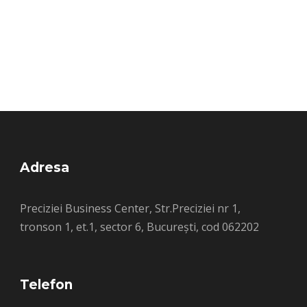
Adresa
Preciziei Business Center, Str.Preciziei nr 1,
tronson 1, et.1, sector 6, București, cod 062202
Telefon