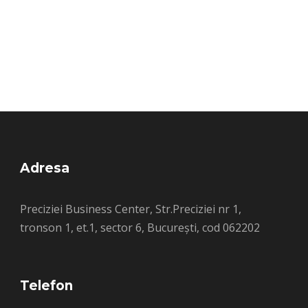
Adresa
Preciziei Business Center, Str.Preciziei nr 1,
tronson 1, et.1, sector 6, București, cod 062202
Telefon