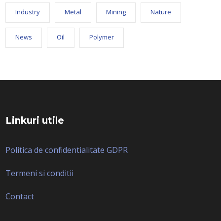
Industry
Metal
Mining
Nature
News
Oil
Polymer
Linkuri utile
Politica de confidentialitate GDPR
Termeni si conditii
Contact